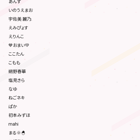
あんず
いのうえまお
宇佐美 麗乃.
えみぴょす
えりんこ
💙おまい💚
ここたん
こもも
朔野春華
塩見きら
なゆ
ねごネキ
ぱか
初本みずほ
mahi
まる🌞🐣