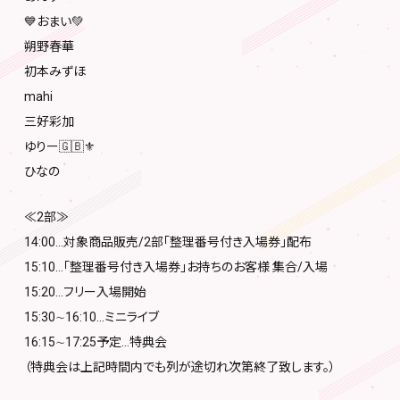
💙おまい💚
朔野春華
初本みずほ
mahi
三好彩加
ゆりー🇬🇧⚜️
ひなの
≪2部≫
14:00…対象商品販売/2部「整理番号付き入場券」配布
15:10…「整理番号付き入場券」お持ちのお客様 集合/入場
15:20…フリー入場開始
15:30∼16:10…ミニライブ
16:15∼17:25予定…特典会
（特典会は上記時間内でも列が途切れ次第終了致します。）