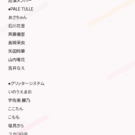
出演メンバー
●PALE TULLE
あさちゃん
石川花音
斉藤優里
長岡茉央
矢田玲華
山内唯花
吉井なえ
●グリッターシステム
いのうえまお
宇佐美 麗乃.
ここたん
こもも
塩見きら
ユカリ🐶🌸