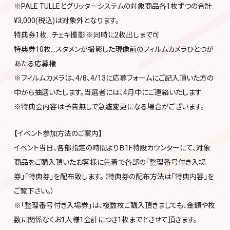
※PALE TULLEとグリッターシステムの対象商品各1枚ずつの合計
¥3,000(税込)は対象外となります。
特典券1枚…チェキ撮影 ※同時に2枚出しまで可
特典券10枚…スタメンが撮影した現像前のフィルムカメラひとつが
あたる応募権
※フィルムカメラは、4/8、4/13に応募フォームにご記入頂いた方の
中から抽選いたします。当選者には、4月中にご連絡いたします
※特典会内容は予告無しで急遽変更になる場合がございます。
【イベント参加方法のご案内】
イベント当日、各部指定の時間よりＢ1F特設カウンターにて、対象
商品をご購入頂いたお客様に先着で各部の「整理番号付き入場
券」「特典券」を配布致します。（特典券の配布方法は「特典内容」を
ご覧下さい。）
※「整理番号付き入場券」は、複数枚ご購入頂きましても、金額や枚
数に関係なくお1人様1会計につき1枚までとさせて頂きます。