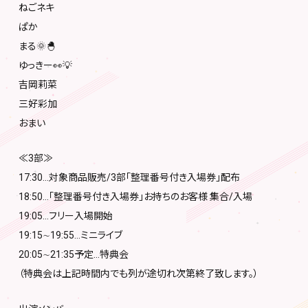
ねごネキ
ぱか
まる🌞🐣
ゆっきー👀💡
吉岡莉菜
三好彩加
おまい
≪3部≫
17:30…対象商品販売/3部「整理番号付き入場券」配布
18:50…「整理番号付き入場券」お持ちのお客様 集合/入場
19:05…フリー入場開始
19:15∼19:55…ミニライブ
20:05∼21:35予定…特典会
（特典会は上記時間内でも列が途切れ次第終了致します。）