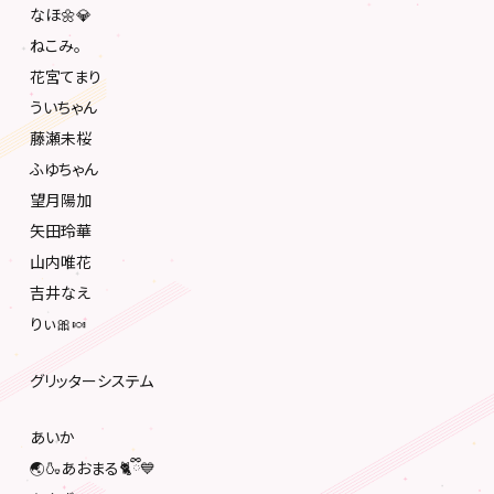
なほ🌼💎️
ねこみ。
花宮てまり
ういちゃん
藤瀬未桜
ふゆちゃん
望月陽加
矢田玲華
山内唯花
吉井なえ
りぃ🎀🍬
グリッターシステム
あいか
🌏🍶あおまる🐈ྀི💙