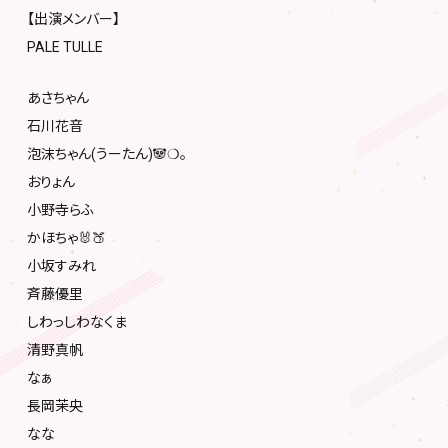
【出演メンバー】
PALE TULLE
あさちゃん
石川花音
泡沫ちゃん(うーたん)🐼❍｡
おりょん
小野寺らふ
かほちゃ🐰🍑
小坂すみれ
斉藤優里
しわっしわなくま
清野真帆
なぁ
長岡茉央
なな