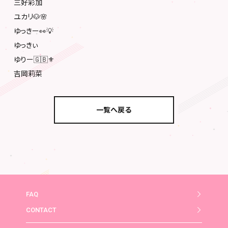
三好彩加
ユカリ🐶🌸
ゆっきー👀💡
ゆっきぃ
ゆりー🇬🇧⚜️
吉岡莉菜
一覧へ戻る
FAQ
CONTACT