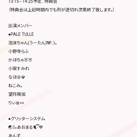
13:15∼14:25予定…特典会
（特典会は上記時間内でも列が途切れ次第終了致します。）
出演メンバー
●PALE TULLE
泡沫ちゃん(うーたん)🐼❍｡
小野寺らふ
かほちゃ🐰🍑
小坂すみれ
なほ🌼💎️
ねこみ。
望月陽加
りぃ🎀🍬
●グリッターシステム
🌏🍶あおまる🐈ྀི💙
あんず